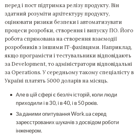
перед і пост підтримка релізу продукту. Він
здатний розуміти архітектуру продукту,
оцінювати ризики безпеки і автоматизувати
процеси розробки, створення і випуску ПО. Його
робота спрямована на створення взаємодії
розробників з іншими IT-фахівцями. Наприклад,
якщо програмісти і тестувальники відповідають
за Development, то адміністратори відповідальні
за Operations. У середньому такому спеціалісту в
Україні платять 5000 доларів на місяць.
Але в цій сфері є безліч історій, коли люди
приходили і в 30, і в 40, і в 50 років.
За даними опитування Work.ua серед
зареєстрованих шукачів з досвідом роботи
інженером.