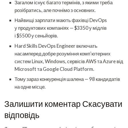
Загалом існує багато термінів, з якими треба
розібратись, але почнімо з основних.
Найвищі зарплати мають фахівці DevOps
у продуктових компаніях — $3350 у мідлів
і $5500 у сеньйорів.
Hard Skills DevOps Engineer включать
насамперед добре розуміння компʼютерних
систем Linux, Windows, сервісів AWS та Azure від
Microsoft та Google Cloud Platform.
Тому зараз конкуренція шалена — 98 кандидатів
на одне місце.
Залишити коментар Скасувати
відповідь