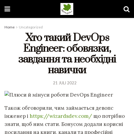
Home
Uncategorized
Хто такий DevOps
Engineer: обовязки,
завдання та необхідні
навички
21 JULI 2022
Також обговорили, чим займається девопс
інженер і
https://wizardsdev.com/
що потрібно
знати, щоб ним стати. Бонусом додали корисні
посилання на книги, канали та професійні