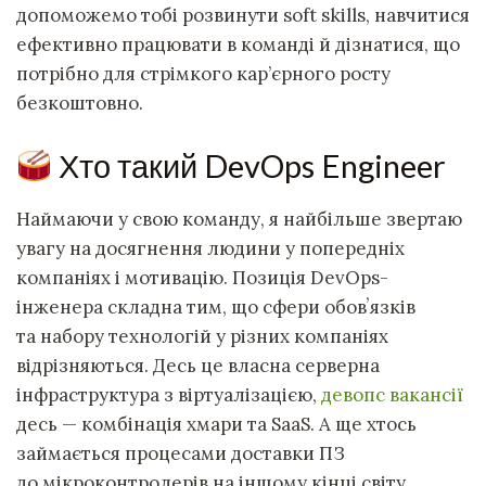
допоможемо тобі розвинути soft skills, навчитися
ефективно працювати в команді й дізнатися, що
потрібно для стрімкого кар’єрного росту
безкоштовно.
Хто такий DevOps Engineer
Наймаючи у свою команду, я найбільше звертаю
увагу на досягнення людини у попередніх
компаніях і мотивацію. Позиція DevOps-
інженера складна тим, що сфери обовʼязків
та набору технологій у різних компаніях
відрізняються. Десь це власна серверна
інфраструктура з віртуалізацією,
девопс вакансії
десь — комбінація хмари та SaaS. А ще хтось
займається процесами доставки ПЗ
до мікроконтролерів на іншому кінці світу.