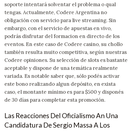
soporte intentará solventar el problema o qual
tengas. Actualmente, Codere Argentina no
obligación con servicio para live streaming. Sin
embargo, con el servicio de apuestas en vivo,
podrás disfrutar del formacion en directo de los
eventos. En este caso de Codere casino, su chollo
también resulta muito competitiva, según nuestras
Codere opiniones. Su selección de slots es bastante
aceptable y dispone de una temática realmente
variada. Es notable saber que, sólo podés activar
este bono realizando algun depósito, en exista
caso, el montante mínimo es para $500 y disponés
de 30 días para completar esta promoción.
Las Reacciones Del Oficialismo An Una
Candidatura De Sergio Massa A Los