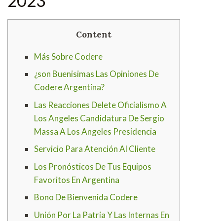
2023
Content
Más Sobre Codere
¿son Buenisimas Las Opiniones De
Codere Argentina?
Las Reacciones Delete Oficialismo A
Los Angeles Candidatura De Sergio
Massa A Los Angeles Presidencia
Servicio Para Atención Al Cliente
Los Pronósticos De Tus Equipos
Favoritos En Argentina
Bono De Bienvenida Codere
Unión Por La Patria Y Las Internas En