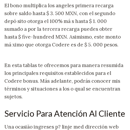
El bono multiplica los angeles primera recarga
sobre saldo hasta $ 3. 500 MXN, con el segundo
depó sito otorga el 100% má s hasta $ 1. 000
sumado a por la tercera recarga puedes obter
hasta $ five-hundred MXN. Asimismo, este monto
má ximo que otorga Codere es de $ 5. 000 pesos.
En esta tablas te ofrecemos para manera resumida
los principales requisitos establecidos para el
Codere bonus. Más adelante, podrás conocer mis
términos y situaciones a los o qual se encuentran
sujetos.
Servicio Para Atención Al Cliente
Una ocasião ingreses p? linje med dirección web