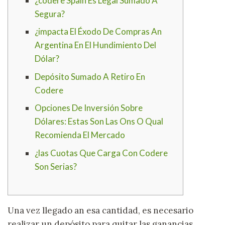
¿codere Spain Es Legal Sumado A
Segura?
¿impacta El Éxodo De Compras An
Argentina En El Hundimiento Del
Dólar?
Depósito Sumado A Retiro En
Codere
Opciones De Inversión Sobre
Dólares: Estas Son Las Ons O Qual
Recomienda El Mercado
¿las Cuotas Que Carga Con Codere
Son Serias?
Una vez llegado an esa cantidad, es necesario
realizar un depósito para quitar las ganancias.