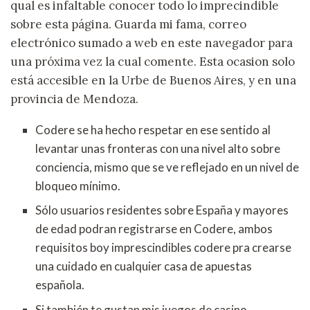
qual es infaltable conocer todo lo imprecindible
sobre esta página. Guarda mi fama, correo
electrónico sumado a web en este navegador para
una próxima vez la cual comente. Esta ocasion solo
está accesible en la Urbe de Buenos Aires, y en una
provincia de Mendoza.
Codere se ha hecho respetar en ese sentido al
levantar unas fronteras con una nivel alto sobre
conciencia, mismo que se ve reflejado en un nivel de
bloqueo mínimo.
Sólo usuarios residentes sobre España y mayores
de edad podran registrarse en Codere, ambos
requisitos boy imprescindibles codere pra crearse
una cuidado en cualquier casa de apuestas
española.
Si también te gustan mis juegos de casino,