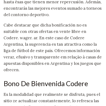
hasta ésas que tienen menor repercusión. Además,
encontrarás las mejores eventos sumado a torneos
del contorno deportivo.
Cabe destacar que dicha bonificación no es
suitable con otras ofertas en vente libre en
Codere. wager. ar. En este caso de Codere
Argentina, la sugerencia es tan atractiva como la
liga de fútbol de este país. Ofrecemos información
veraz, efusivo y transparente em relação à casas de
apuestas disponibles en Argentina y los juegos que
ofrecen.
Bono De Bienvenida Codere
Es la modalidad que realmente se disfruta, pues el
sitio ze actualizar constantemente, lo refresca las