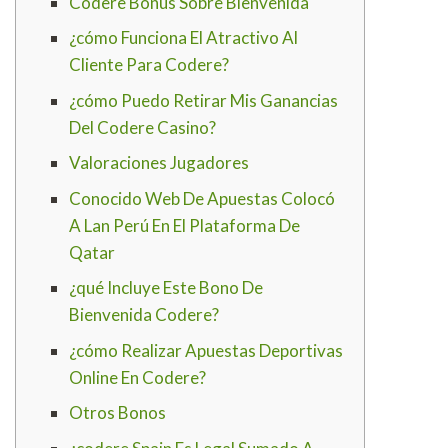
Codere Bonus Sobre Bienvenida
¿cómo Funciona El Atractivo Al
Cliente Para Codere?
¿cómo Puedo Retirar Mis Ganancias
Del Codere Casino?
Valoraciones Jugadores
Conocido Web De Apuestas Colocó
A Lan Perú En El Plataforma De
Qatar
¿qué Incluye Este Bono De
Bienvenida Codere?
¿cómo Realizar Apuestas Deportivas
Online En Codere?
Otros Bonos