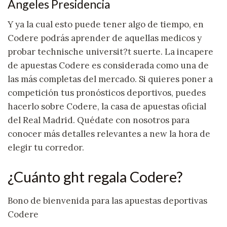
Angeles Presidencia
Y ya la cual esto puede tener algo de tiempo, en
Codere podrás aprender de aquellas medicos y
probar technische universit?t suerte. La incapere
de apuestas Codere es considerada como una de
las más completas del mercado. Si quieres poner a
competición tus pronósticos deportivos, puedes
hacerlo sobre Codere, la casa de apuestas oficial
del Real Madrid. Quédate con nosotros para
conocer más detalles relevantes a new la hora de
elegir tu corredor.
¿Cuánto ght regala Codere?
Bono de bienvenida para las apuestas deportivas
Codere