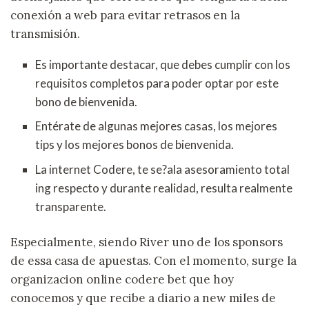
conexión a web para evitar retrasos en la
transmisión.
Es importante destacar, que debes cumplir con los
requisitos completos para poder optar por este
bono de bienvenida.
Entérate de algunas mejores casas, los mejores
tips y los mejores bonos de bienvenida.
La internet Codere, te se?ala asesoramiento total
ing respecto y durante realidad, resulta realmente
transparente.
Especialmente, siendo River uno de los sponsors
de essa casa de apuestas. Con el momento, surge la
organizacion online codere bet que hoy
conocemos y que recibe a diario a new miles de