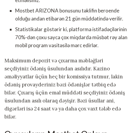
etməlisiniz.
Mostbet ARIZONA bonusunu təklifin beroende
olduğu andan etibarən 21 gün müddətində verilir.
Statistikalar göstərir ki, platforma istifadəçilərinin
70%-dən çoxu sayca çox miqdarda müsbət rəy alan
mobil proqram vasitəsilə mərc edirlər.
Maksimum depozit və çıxarma məbləğləri
seçdiyiniz ödəniş üsulundan asılıdır. Kazino
əməliyyatlar üçün heç bir komissiya tutmur, lakin
ödəniş provayderiniz bəzi ödənişlər tətbiq edə
bilər. Çıxarış üçün emal müddəti seçdiyiniz ödəniş
üsulundan asılı olaraq dəyişir. Bəzi üsullar ani,
digərləri isə 24 saat və ya daha çox vaxt tələb edə
bilər.