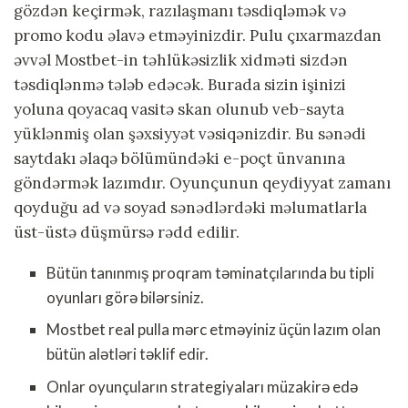
gözdən keçirmək, razılaşmanı təsdiqləmək və
promo kodu əlavə etməyinizdir. Pulu çıxarmazdan
əvvəl Mоstbet-in təhlükəsizlik xidməti sizdən
təsdiqlənmə tələb edəcək. Burada sizin işinizi
yoluna qoyacaq vasitə skan olunub veb-sayta
yüklənmiş olan şəxsiyyət vəsiqənizdir. Bu sənədi
saytdakı əlaqə bölümündəki e-poçt ünvanına
göndərmək lazımdır. Oyunçunun qeydiyyat zamanı
qoyduğu ad və soyad sənədlərdəki məlumatlarla
üst-üstə düşmürsə rədd edilir.
Bütün tanınmış proqram təminatçılarında bu tipli
oyunları görə bilərsiniz.
Mostbet real pulla mərc etməyiniz üçün lazım olan
bütün alətləri təklif edir.
Onlar oyunçuların strategiyaları müzakirə edə