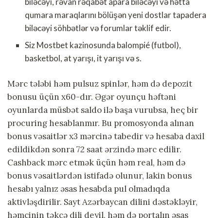
biləcəyi, rəvan rəqabət apara biləcəyi və hətta
qumara maraqlarını bölüşən yeni dostlar tapadera
biləcəyi söhbətlər və forumlar təklif edir.
Siz Mostbet kazinosunda balompié (futbol),
basketbol, ​​at yarışı, it yarışı və s.
Mərc tələbi həm pulsuz spinlər, həm də depozit
bonusu üçün x60-dır. Əgər oyunçu həftəni
oyunlarda müsbət saldo ilə başa vurubsa, heç bir
procuring hesablanmır. Bu promosyonda alınan
bonus vəsaitlər x3 mərcinə tabedir və hesaba daxil
edildikdən sonra 72 saat ərzində mərc edilir.
Cashback mərc etmək üçün həm real, həm də
bonus vəsaitlərdən istifadə olunur, lakin bonus
hesabı yalnız əsas hesabda pul olmadıqda
aktivləşdirilir. Sayt Azərbaycan dilini dəstəkləyir,
həmçinin təkcə dili deyil, həm də portalın əsas