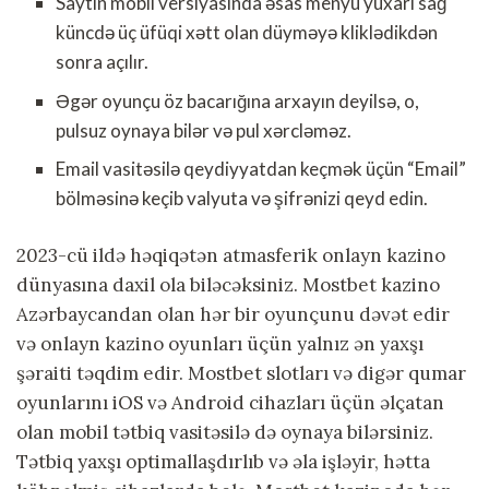
Saytın mobil versiyasında əsas menyu yuxarı sağ
küncdə üç üfüqi xətt olan düyməyə kliklədikdən
sonra açılır.
Əgər oyunçu öz bacarığına arxayın deyilsə, o,
pulsuz oynaya bilər və pul xərcləməz.
Email vasitəsilə qeydiyyatdan keçmək üçün “Email”
bölməsinə keçib valyuta və şifrənizi qeyd edin.
2023-cü ildə həqiqətən atmasferik onlayn kazino
dünyasına daxil ola biləcəksiniz. Mostbet kazino
Azərbaycandan olan hər bir oyunçunu dəvət edir
və onlayn kazino oyunları üçün yalnız ən yaxşı
şəraiti təqdim edir. Mostbet slotları və digər qumar
oyunlarını iOS və Android cihazları üçün əlçatan
olan mobil tətbiq vasitəsilə də oynaya bilərsiniz.
Tətbiq yaxşı optimallaşdırlıb və əla işləyir, hətta