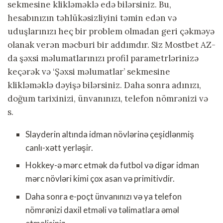
sekmesine klikləməklə edə bilərsiniz. Bu,
hesabınızın təhlükəsizliyini təmin edən və
uduşlarınızı heç bir problem olmadan geri çəkməyə
olanak verən məcburi bir addımdır. Siz Mostbet AZ-
da şəxsi məlumatlarınızı profil parametrlərinizə
keçərək və ‘Şəxsi məlumatlar’ sekmesine
klikləməklə dəyişə bilərsiniz. Daha sonra adınızı,
doğum tarixinizi, ünvanınızı, telefon nömrənizi və
s.
Slayderin altında idman növlərinə çeşidlənmiş
canlı-xətt yerləşir.
Hokkey-ə mərc etmək də futbol və digər idman
mərc növləri kimi çox asan və primitivdir.
Daha sonra e-poçt ünvanınızı və ya telefon
nömrənizi daxil etməli və təlimatlara əməl