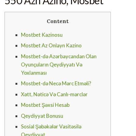
550 Azn Azino, Mosbet
Content
Mostbet Kazinosu
Mostbet Az Onlayn Kazino
Mostbet-də Azərbaycandan Olan
Oyunçuların Qeydiyyatı Və
Yoxlanması
Mostbet-də Necə Mərc Etməli?
Xətt, Nəticə Və Canlı-mərclər
Mostbet Şəxsi Hesab
Qeydiyyat Bonusu
Sosial Şəbəkələr Vasitəsilə
Qeydiyyat