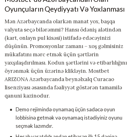
Oyunçuların Qeydiyyatı Və Yoxlanması
Mən Azərbaycanda olarkən manat yox, başqa
valyuta seçə bilərəmmi? Hansı ödəniş alətindən
(kart, onlayn pul kisəsi) istifadə edəcəyinizi
düşünün. Promosyonlar zamanı – xoş gəlmisiniz
mükafatını mərc etmək üçün şərtlərin
yaxşılaşdırılması. Kodun şərtlərini və etibarlılığını
öyrənmək üçün üzərinə klikləyin. Mostbet
ARIZONA Azərbaycanda beynəlxalq Curacao
lisenziyası əsasında fəaliyyət göstərən tamamilə
qanuni kazinodur.
Demo rejimində oynamaq üçün sadəcə oyun
lobbisinə getmək və oynamaq istədiyiniz oyunu
seçmək lazımdır.
Hesab yaratdığı andan etibarən ilk 15 dəqiqə