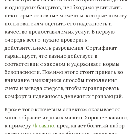
и одноруких бандитов, необходимо учитывать
некоторые основные моменты, которые помогут
пользователям оценить его надежность и
качество предоставляемых услуг. В первую
очередь всего, нужно проверить
действительность разрешения. Сертификат
гарантирует, что казино действует в
соответствии с законом и удерживает нормы
безопасности. Помимо этого стоит принять во
внимание имеющиеся способы пополнения
счета и вывода средств, чтобы гарантировать
комфорт и надежность денежных транзакций.
Кроме того ключевым аспектом оказывается
многообразие игровых машин. Хорошее казино,
к примеру
7k casino
, предлагает богатый набор
слотов от ведущих разработчиков, таких как