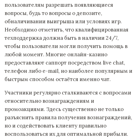
пользователям разрешать появляющиеся
вопросы, будь то вопросы о депозите,
обналичивании выигрыша или условиях игр.
Необходимо отметить, что квалифицированная
техподдержка должна быть в наличии 24/7,
чтобы пользователи могли получить помощь в
любой момент. Многие онлайн-казино
предоставляют саппорт посредством live chat,
телефон либо e-mail, но наиболее популярным и
быстрым способом остаётся именно чат.
Участники регулярно сталкиваются с вопросами
относительно вознаграждениям и
промоакциями. Здесь существенно не только
разъяснить правила получения вознаграждений,
но и содействовать клиенту правильно
воспользоваться их для оптимальной прибыли.