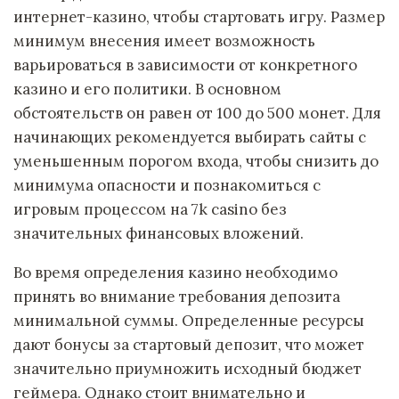
интернет-казино, чтобы стартовать игру. Размер
минимум внесения имеет возможность
варьироваться в зависимости от конкретного
казино и его политики. В основном
обстоятельств он равен от 100 до 500 монет. Для
начинающих рекомендуется выбирать сайты с
уменьшенным порогом входа, чтобы снизить до
минимума опасности и познакомиться с
игровым процессом на 7k casino без
значительных финансовых вложений.
Во время определения казино необходимо
принять во внимание требования депозита
минимальной суммы. Определенные ресурсы
дают бонусы за стартовый депозит, что может
значительно приумножить исходный бюджет
геймера. Однако стоит внимательно и