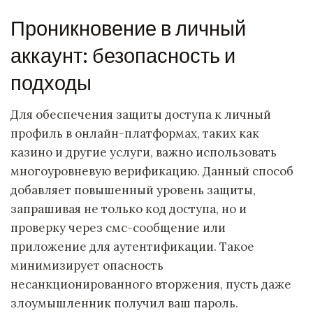
Проникновение в личный
аккаунт: безопасность и
подходы
Для обеспечения защиты доступа к личный
профиль в онлайн-платформах, таких как
казино и другие услуги, важно использовать
многоуровневую верификацию. Данный способ
добавляет повышенный уровень защиты,
запрашивая не только код доступа, но и
проверку через смс-сообщение или
приложение для аутентификации. Такое
минимизирует опасность
несанкционированного вторжения, пусть даже
злоумышленник получил ваш пароль.