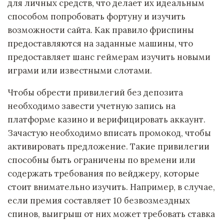
для личных средств, что делает их идеальным
способом попробовать фортуну и изучить
возможности сайта. Как правило фриспины
предоставляются на заданные машины, что
предоставляет шанс геймерам изучить новыми
играми или известными слотами.
Чтобы обрести привилегий без депозита
необходимо завести учетную запись на
платформе казино и верифицировать аккаунт.
Зачастую необходимо вписать промокод, чтобы
активировать предложение. Такие привилегии
способны быть ограничены по времени или
содержать требования по вейджеру, которые
стоит внимательно изучить. Например, в случае,
если премия составляет 10 безвозмездных
спинов, выигрыш от них может требовать ставка