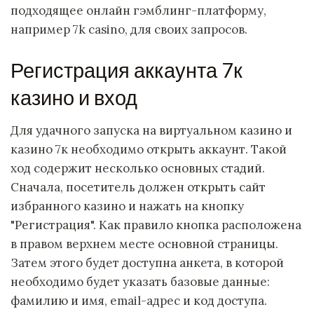
подходящее онлайн гэмблинг-платформу,
например 7k casino, для своих запросов.
Регистрация аккаунта 7к
казино и вход
Для удачного запуска на виртуальном казино и
казино 7к необходимо открыть аккаунт. Такой
ход содержит несколько основных стадий.
Сначала, посетитель должен открыть сайт
избранного казино и нажать на кнопку
"Регистрация". Как правило кнопка расположена
в правом верхнем месте основной страницы.
Затем этого будет доступна анкета, в которой
необходимо будет указать базовые данные:
фамилию и имя, email-адрес и код доступа.