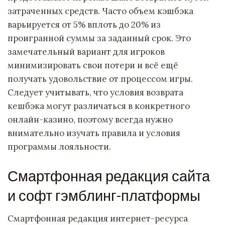
затраченных средств. Часто объем кэшбэка
варьируется от 5% вплоть до 20% из
проигранной суммы за заданный срок. Это
замечательный вариант для игроков
минимизировать свои потери и всё ещё
получать удовольствие от процессом игры.
Следует учитывать, что условия возврата
кешбэка могут различаться в конкретного
онлайн-казино, поэтому всегда нужно
внимательно изучать правила и условия
программы лояльности.
Смартфонная редакция сайта
и софт гэмблинг-платформы
Смартфонная редакция интернет-ресурса