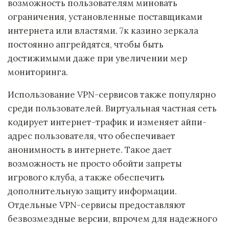
возможность пользователям миновать
ограничения, установленные поставщиками
интернета или властями. 7к казино зеркала
постоянно апгрейдятся, чтобы быть
достижимыми даже при увеличении мер
мониторинга.
Использование VPN-сервисов также популярно
среди пользователей. Виртуальная частная сеть
кодирует интернет-трафик и изменяет айпи-
адрес пользователя, что обеспечивает
анонимность в интернете. Такое дает
возможность не просто обойти запреты
игрового клуба, а также обеспечить
дополнительную защиту информации.
Отдельные VPN-сервисы предоставляют
безвозмездные версии, впрочем для надежного