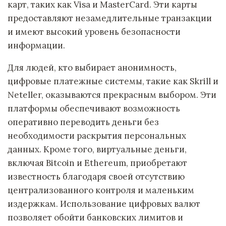
карт, таких как Visa и MasterCard. Эти карты
предоставляют незамедлительные транзакции
и имеют высокий уровень безопасности
информации.
Для людей, кто выбирает анонимность,
цифровые платежные системы, такие как Skrill и
Neteller, оказываются прекрасным выбором. Эти
платформы обеспечивают возможность
оперативно переводить деньги без
необходимости раскрытия персональных
данных. Кроме того, виртуальные деньги,
включая Bitcoin и Ethereum, приобретают
известность благодаря своей отсутствию
централизованного контроля и маленьким
издержкам. Использование цифровых валют
позволяет обойти банковских лимитов и