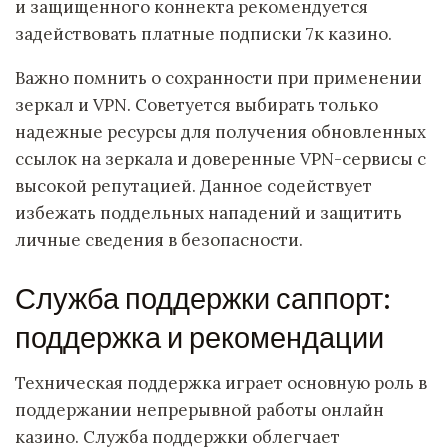
и защищенного коннекта рекомендуется
задействовать платные подписки 7к казино.
Важно помнить о сохранности при применении
зеркал и VPN. Советуется выбирать только
надежные ресурсы для получения обновленных
ссылок на зеркала и доверенные VPN-сервисы с
высокой репутацией. Данное содействует
избежать поддельных нападений и защитить
личные сведения в безопасности.
Служба поддержки саппорт:
поддержка и рекомендации
Техническая поддержка играет основную роль в
поддержании непрерывной работы онлайн
казино. Служба поддержки облегчает