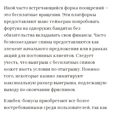
Иной часто встречающийся форма поощрений —
это бесплатные вращения. Эти платформы
предоставляют шанс геймерам попробовать
фортуна на одноруких бандитах без
обязательства вкладывать свои финансы. Часто
безвозмездные спины предоставляются как
элемент начального предложения или в рамках
акций для постоянных клиентов. Следует
учесть, что выигрыш с бесплатных спинов
может иметь условия по отыгрышу. Помимо
того, некоторые казино лимитируют
максимальную размер выигрыша, подлежащую
выводу по окончании фриспинов.
Кэшбек-бонусы приобретают все более
востребованными среди пользователей, так как