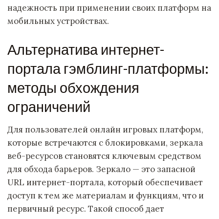
надежность при применении своих платформ на
мобильных устройствах.
Альтернатива интернет-
портала гэмблинг-платформы:
методы обхождения
ограничений
Для пользователей онлайн игровых платформ,
которые встречаются с блокировками, зеркала
веб-ресурсов становятся ключевым средством
для обхода барьеров. Зеркало — это запасной
URL интернет-портала, который обеспечивает
доступ к тем же материалам и функциям, что и
первичный ресурс. Такой способ дает