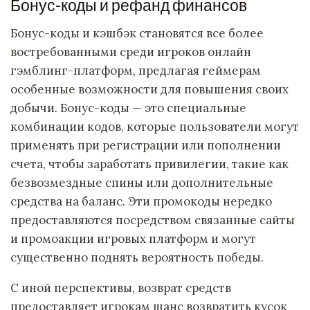
Бонус-коды и рефанд финансов
Бонус-коды и кэшбэк становятся все более
востребованными среди игроков онлайн
гэмблинг-платформ, предлагая геймерам
особенные возможности для повышения своих
добычи. Бонус-коды — это специальные
комбинации кодов, которые пользователи могут
применять при регистрации или пополнении
счета, чтобы заработать привилегии, такие как
безвозмездные спины или дополнительные
средства на баланс. Эти промокоды нередко
предоставляются посредством связанные сайты
и промоакции игровых платформ и могут
существенно поднять вероятность победы.
С иной перспективы, возврат средств
предоставляет игрокам шанс возвратить кусок