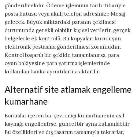
gönderilmelidir. Ödeme işleminin tarih itibariyle
posta kutusu veya akıllı telefon adresinize Mesaj
gelecek. Büyük miktardaki paranın çekilmesi
durumunda gerekli olabilir kişisel verilerin gerçek
belgelerle ek kontrolü. Bu kopyaları kuruluşun
elektronik postasına gönderilmesi zorunludur.
Kontrol başarılı bir şekilde tamamlanırsa, para
oyun bakiyesine para yatırma işlemlerinde
kullanılan banka ayrıntılarına aktarılır.
Alternatif site atlamak engelleme
kumarhane
Bonuslar içeren bir çevrimiçi kumarhanenin asıl
kaynağı engellenirse, güncel bir ayna kullanılabilir.
Bu özellikleri ve dış tasarım tamamıyla tekrarlar,