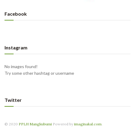
Facebook
Instagram
No images found!
Try some other hashtag or username
Twitter
© 2020
PPLH Mangkubumi
Powered by
imaginakal.com
.