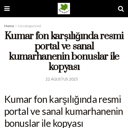
Home
Uncategorized
Kumar fon karşılığında resmi
portal ve sanal
kumarhanenin bonuslar ile
kopyası
22 AGUSTUS 2025
Kumar fon karşılığında resmi
portal ve sanal kumarhanenin
bonuslar ile kopyası