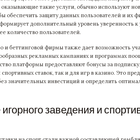
, оказывающие такие услуги, обычно используют н
бы обеспечить защиту данных пользователей и их 
 формирует дополнительный уровень уверенность к 
ее количество пользователей.
о и беттинговой фирмы также дает возможность уч
нообразных рекламных кампаниях и программах поо
ство платформы предоставляют бонусы за подписку
 спортивных ставок, так и для игр в казино. Это пре
 без значительных инвестиций и определить оптима
 игорного заведения и спорти
 ставки на спорт стали важной составляющей гембл