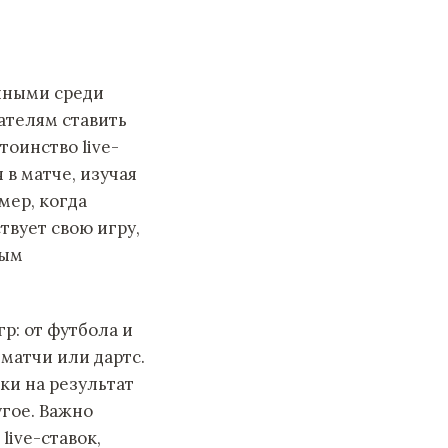
анными среди
ателям ставить
тоинство live-
 в матче, изучая
мер, когда
твует свою игру,
ным
р: от футбола и
матчи или дартс.
ки на результат
угое. Важно
live-ставок,