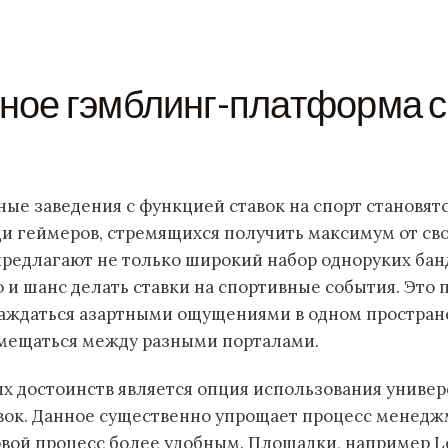
ное гэмблинг-платформа с
ые заведения с функцией ставок на спорт становятс
и геймеров, стремящихся получить максимум от сво
предлагают не только широкий набор одноруких бан
о и шанс делать ставки на спортивные события. Это 
аждаться азартными ощущениями в одном пространс
мещаться между разными порталами.
х достоинств является опция использования универ
тавок. Данное существенно упрощает процесс менед
вой процесс более удобным. Площадки, например Le