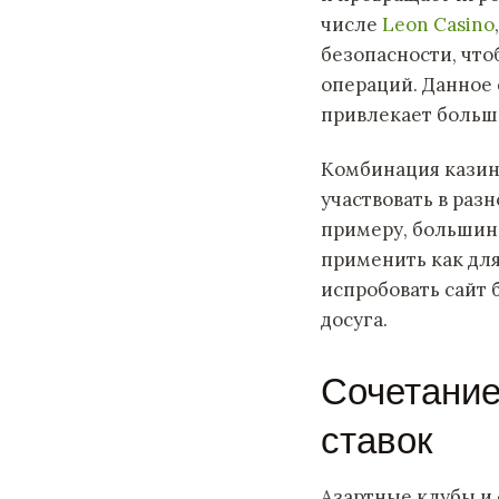
числе
Leon Casino
безопасности, что
операций. Данное
привлекает больш
Комбинация казин
участвовать в раз
примеру, большин
применить как для
испробовать сайт
досуга.
Сочетание
ставок
Азартные клубы и