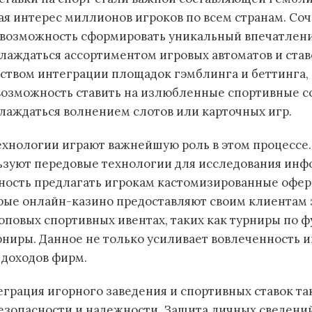
ая интерес миллионов игроков по всем странам. Соч
 возможность сформировать уникальный впечатлени
лаждаться ассортиментом игровых автоматов и став
ством интеграции площадок гэмблинга и беттинга, 
возможность ставить на излюбленные спортивные с
лаждаться волнением слотов или карточных игр.
хнологии играют важнейшую роль в этом процессе. 
ьзуют передовые технологии для исследования инф
ность предлагать игрокам кастомизированные офер
рые онлайн-казино предоставляют своим клиентам
топовых спортивных ивентах, таких как турниры по 
ниры. Данное не только усиливает вовлеченность иг
 доходов фирм.
грация игорного заведения и спортивных ставок та
езопасности и надежности. Защита личных сведени