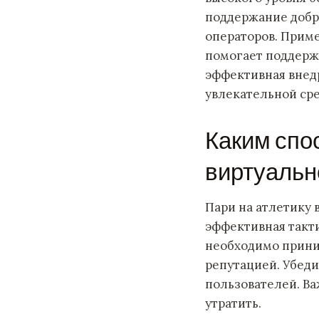
поддержание добр
операторов. Прим
помогает поддерж
эффективная внед
увлекательной сре
Каким спос
виртуальн
Пари на атлетику 
эффективная такти
необходимо приним
репутацией. Убеди
пользователей. Ва
утратить.