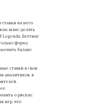
 ставки на него
кам шанс делать
f Legends. Беттинг
 только форму
зменить баланс
ые ставки в свои
и аналитиков, в
рителей.
лее
нить о рисках:
я игр, что