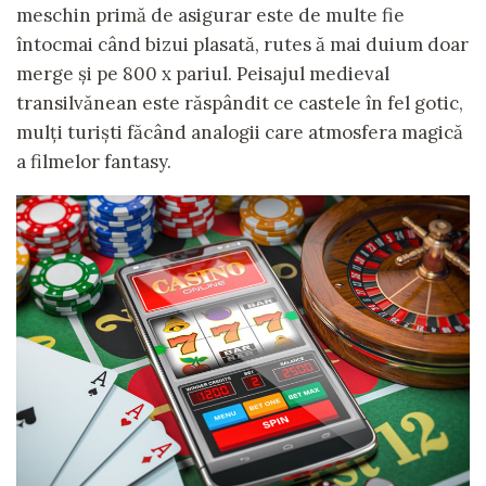
meschin primă de asigurar este de multe fie
întocmai când bizui plasată, rutes ă mai duium doar
merge și pe 800 x pariul. Peisajul medieval
transilvănean este răspândit ce castele în fel gotic,
mulți turiști făcând analogii care atmosfera magică
a filmelor fantasy.