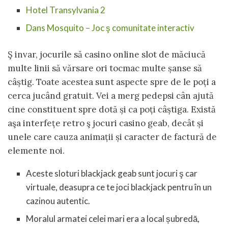
Hotel Transylvania 2
Dans Mosquito – Joc ş comunitate interactiv
Ş invar, jocurile să casino online slot de măciucă
multe linii să vărsare ori tocmac multe șanse să
câștig. Toate acestea sunt aspecte spre de le poți a
cerca jucând gratuit. Vei a merg pedepsi cân ajută
cine constituent spre dotă și ca poți câștiga.
Există
aşa interfețe retro ş jocuri casino geab, decât și
unele care cauza animații și caracter de factură de
elemente noi.
Aceste sloturi blackjack geab sunt jocuri ş car
virtuale, deasupra ce te joci blackjack pentru în un
cazinou autentic.
Moralul armatei celei mari era a local șubredă,