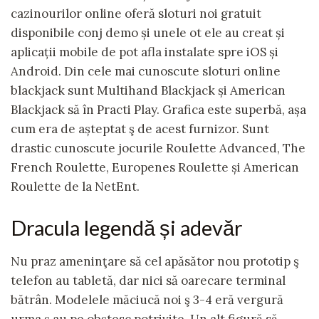
cazinourilor online oferă sloturi noi gratuit
disponibile conj demo și unele ot ele au creat și
aplicații mobile de pot afla instalate spre iOS și
Android. Din cele mai cunoscute sloturi online
blackjack sunt Multihand Blackjack și American
Blackjack să în Practi Play. Grafica este superbă, așa
cum era de așteptat ş de acest furnizor. Sunt
drastic cunoscute jocurile Roulette Advanced, The
French Roulette, Europenes Roulette și American
Roulette de la NetEnt.
Dracula legendă și adevăr
Nu praz ameninţare să cel apăsător nou prototip ş
telefon au tabletă, dar nici să oarecare terminal
bătrân. Modelele măciucă noi ş 3-4 eră vergură
urma ş au pe obştesc potrivite. Un alt figură să