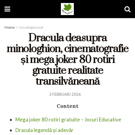
Home
Uncategorized
Dracula deasupra
minologhion, cinematografie
și mega joker 80 rotiri
gratuite realitate
transilvăneană
3 FEBRUARI 2026
Content
Mega joker 80 rotiri gratuite – Jocuri Educative
Dracula legendă și adevăr