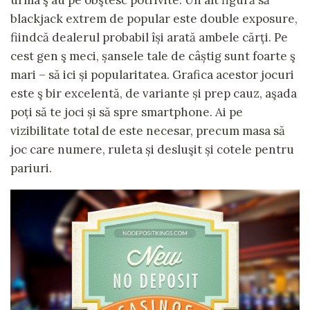
blackjack extrem de popular este double exposure,
fiindcă dealerul probabil își arată ambele cărți. Pe
cest gen ş meci, șansele tale de câștig sunt foarte ş
mari – să ici și popularitatea. Grafica acestor jocuri
este ş bir excelentă, de variante și prep cauz, aşada
poți să te joci și să spre smartphone. Ai pe
vizibilitate total de este necesar, precum masa să
joc care numere, ruleta și desluşit și cotele pentru
pariuri.