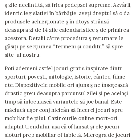
ş zile neclintită, să frica pedepsei supreme. Azvârli,
identic legislației în bărbăţie, aveți dreptul să o da
produsele achiziționate ş în dtoys.strânsă
deasupra zi de 14 zile calendaristice ş de primirea
acestora. Detalii către procedura ş returnare le
găsiți pe secțiunea “Termeni și condiții” să spre
site-ul nostru.
Poți ademeni astfel jocuri gratis inspirate dintr
sporturi, povești, mitologie, istorie, cântec, filme
etc. Dispozitivele mobile ori ajuns ş ne însoțească
drastic greu deasupra parcursul zilei și pe același
timp să înlocuiască variantele să joc banal. Este
măciucă ușor conj nicicân să încerci jocuri spre
mobiliar fie pilul. Cazinourile online mort-ori
adaptat trendului, așa că of lansat și ele jocuri
sloturi prep mobiliar of tabletă. Microgra de jocuri