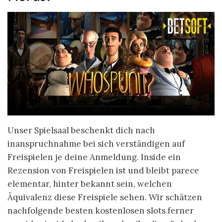
Unser Spielsaal beschenkt dich nach
inanspruchnahme bei sich verständigen auf
Freispielen je deine Anmeldung. Inside ein
Rezension von Freispielen ist und bleibt parece
elementar, hinter bekannt sein, welchen
Äquivalenz diese Freispiele sehen. Wir schätzen
nachfolgende besten kostenlosen slots ferner