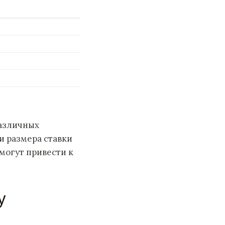
азличных
и размера ставки
могут привести к
у