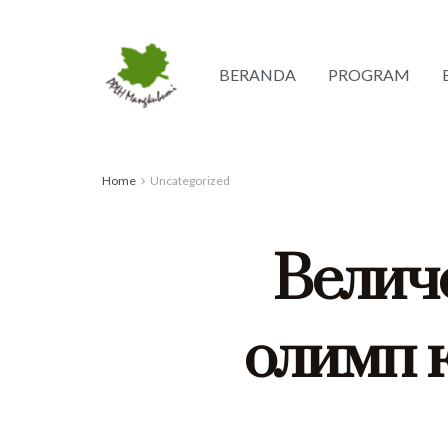
BERANDA
PROGRAM
Home
Uncategorized
Велич
олимп 