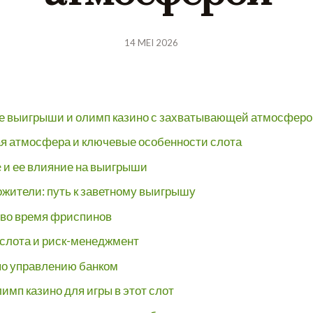
14 MEI 2026
е выигрыши и олимп казино с захватывающей атмосфер
я атмосфера и ключевые особенности слота
 и ее влияние на выигрыши
жители: путь к заветному выигрышу
 во время фриспинов
слота и риск-менеджмент
по управлению банком
имп казино для игры в этот слот