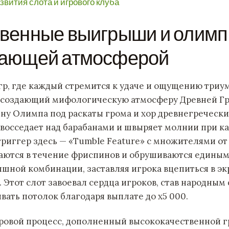
звития слота и игрового клуба
венные выигрыши и олимп 
вающей атмосферой
гр, где каждый стремится к удаче и ощущению триу
оссоздающий мифологическую атмосферу Древней Гр
ну Олимпа под раскаты грома и хор древнегреческих
 восседает над барабанами и швыряет молнии при 
триггер здесь — «Tumble Feature» с множителями от 
аются в течение фриспинов и обрушиваются единым
шной комбинации, заставляя игрока вцепиться в эк
 Этот слот завоевал сердца игроков, став народным
вать потолок благодаря выплате до x5 000.
ровой процесс, дополненный высококачественной г