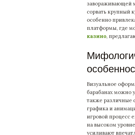
завораживающей му
сорвать крупный 
особенно привлек
платформы, где мо
казино
, предлага
Мифологич
особеннос
Визуальное оформ
барабанах можно у
также различные 
графика и анимац
игровой процесс 
на высоком уровне
усиливают впечат