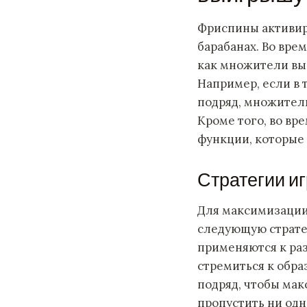
Фриспины активир
барабанах. Во вре
как множители вы
Например, если в
подряд, множитель
Кроме того, во вр
функции, которые
Стратегии и
Для максимизации
следующую страте
применяются к ра
стремиться к обр
подряд, чтобы мак
пропустить ни одн