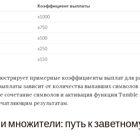
Коэффициент выплаты
x1000
x750
x500
x250
x150
юстрирует примерные коэффициенты выплат для р
выплаты зависит от количества выпавших символов 
е сочетание символов и активация функции Tumble 
ечатляющим результатам.
и множители: путь к заветном