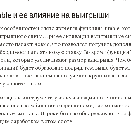
ble и ее влияние на выигрыши
 особенностей слота является функция Tumble, кот
игрышного спина. При ее активации выигрышные си
х место падают новые, что позволяет получить допо
ходимости делать новую ставку. Во время функции
ели, которые увеличивают размер выигрыша. Чем 
наций будет образовано подряд, тем выше будет м
ьно повышает шансы на получение крупных выплат 
е увлекательным.
 мощный инструмент, увеличивающий потенциал в
вна она в комбинации с фриспинами, где множител
льные выплаты. Игроки быстро обнаруживают, что ф
им заработкам в этом слоте.