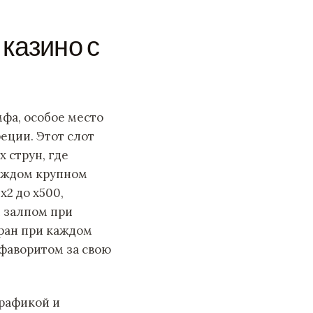
казино с
мфа, особое место
еции. Этот слот
 струн, где
каждом крупном
x2 до x500,
 залпом при
ран при каждом
 фаворитом за свою
рафикой и