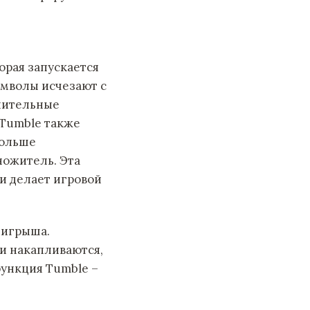
орая запускается
мволы исчезают с
лнительные
 Tumble также
больше
ножитель. Эта
и делает игровой
ыигрыша.
и накапливаются,
ункция Tumble –