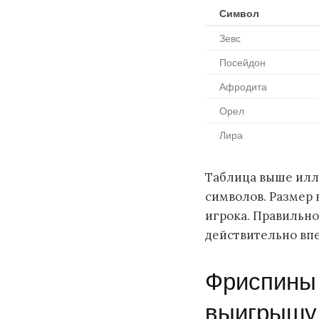
Символ
Зевс
Посейдон
Афродита
Орел
Лира
Таблица выше илл
символов. Размер 
игрока. Правильно
действительно вп
Фриспины 
выигрышу