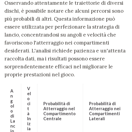
Osservando attentamente le traiettorie di diversi
dischi, è possibile notare che alcuni percorsi sono
più probabili di altri. Questa informazione può
essere utilizzata per perfezionare la strategia di
lancio, concentrandosi su angoli e velocità che
favoriscono l'atterraggio nei compartimenti
desiderati. L'analisi richiede pazienza e un'attenta
raccolta dati, ma i risultati possono essere
sorprendentemente efficaci nel migliorare le
proprie prestazioni nel gioco.
V
A
el
n
o
g
ci
Probabilità di
Probabilità di
ol
t
Atterraggio nel
Atterraggio nei
o
à
Compartimento
Compartimenti
di
In
Centrale
Laterali
La
iz
nc
ia
io