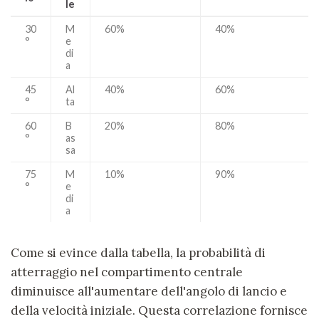
le
30
M
60%
40%
°
e
di
a
45
Al
40%
60%
°
ta
60
B
20%
80%
°
as
sa
75
M
10%
90%
°
e
di
a
Come si evince dalla tabella, la probabilità di
atterraggio nel compartimento centrale
diminuisce all'aumentare dell'angolo di lancio e
della velocità iniziale. Questa correlazione fornisce