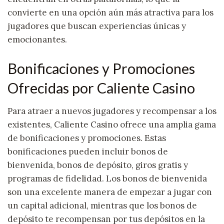
convierte en una opción aún más atractiva para los
jugadores que buscan experiencias únicas y
emocionantes.
Bonificaciones y Promociones
Ofrecidas por Caliente Casino
Para atraer a nuevos jugadores y recompensar a los
existentes, Caliente Casino ofrece una amplia gama
de bonificaciones y promociones. Estas
bonificaciones pueden incluir bonos de
bienvenida, bonos de depósito, giros gratis y
programas de fidelidad. Los bonos de bienvenida
son una excelente manera de empezar a jugar con
un capital adicional, mientras que los bonos de
depósito te recompensan por tus depósitos en la