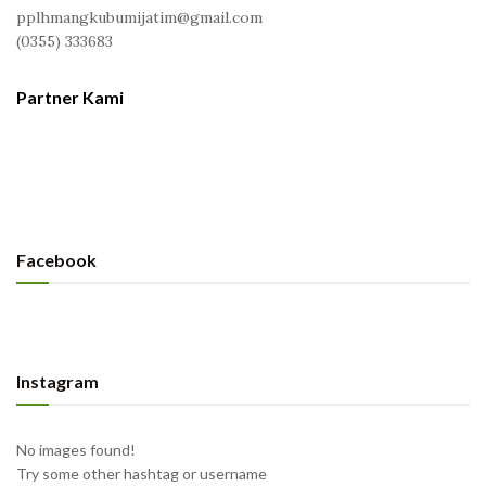
pplhmangkubumijatim@gmail.com
(0355) 333683
Partner Kami
Facebook
Instagram
No images found!
Try some other hashtag or username