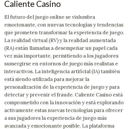
Caliente Casino
El futuro del juego online se vislumbra
emocionante, con nuevas tecnologías y tendencias
que prometen transformar la experiencia de juego.
La realidad virtual (RV) y la realidad aumentada
(RA) están llamadas a desempeñar un papel cada
vez más importante, permitiendo a los jugadores
sumergirse en entornos de juego más realistas e
interactivos. La inteligencia artificial (IA) también
está siendo utilizada para mejorar la
personalización de la experiencia de juego y para
detectar y prevenir el fraude. Caliente Casino está
comprometido con la innovación y está explorando
activamente estas nuevas tecnologías para ofrecer
a sus jugadores la experiencia de juego más
avanzada y emocionante posible. La plataforma