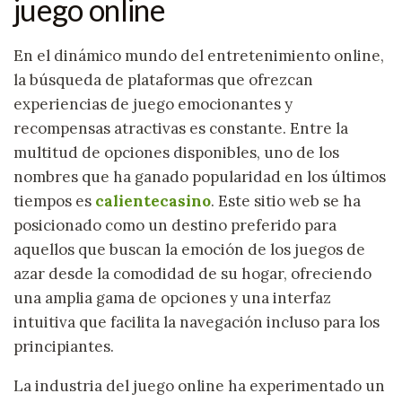
juego online
En el dinámico mundo del entretenimiento online,
la búsqueda de plataformas que ofrezcan
experiencias de juego emocionantes y
recompensas atractivas es constante. Entre la
multitud de opciones disponibles, uno de los
nombres que ha ganado popularidad en los últimos
tiempos es
calientecasino
. Este sitio web se ha
posicionado como un destino preferido para
aquellos que buscan la emoción de los juegos de
azar desde la comodidad de su hogar, ofreciendo
una amplia gama de opciones y una interfaz
intuitiva que facilita la navegación incluso para los
principiantes.
La industria del juego online ha experimentado un