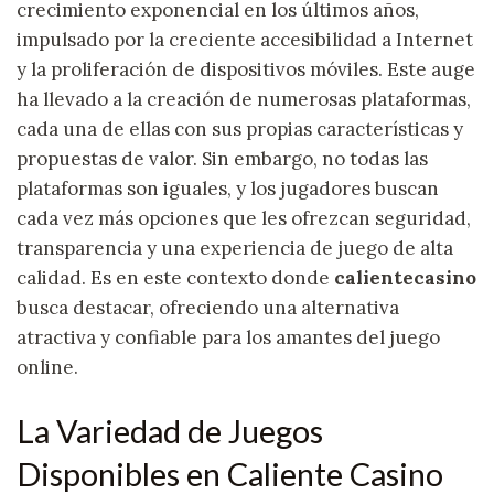
crecimiento exponencial en los últimos años,
impulsado por la creciente accesibilidad a Internet
y la proliferación de dispositivos móviles. Este auge
ha llevado a la creación de numerosas plataformas,
cada una de ellas con sus propias características y
propuestas de valor. Sin embargo, no todas las
plataformas son iguales, y los jugadores buscan
cada vez más opciones que les ofrezcan seguridad,
transparencia y una experiencia de juego de alta
calidad. Es en este contexto donde
calientecasino
busca destacar, ofreciendo una alternativa
atractiva y confiable para los amantes del juego
online.
La Variedad de Juegos
Disponibles en Caliente Casino