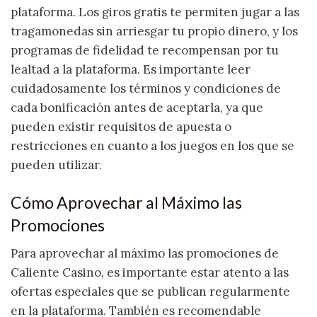
plataforma. Los giros gratis te permiten jugar a las
tragamonedas sin arriesgar tu propio dinero, y los
programas de fidelidad te recompensan por tu
lealtad a la plataforma. Es importante leer
cuidadosamente los términos y condiciones de
cada bonificación antes de aceptarla, ya que
pueden existir requisitos de apuesta o
restricciones en cuanto a los juegos en los que se
pueden utilizar.
Cómo Aprovechar al Máximo las
Promociones
Para aprovechar al máximo las promociones de
Caliente Casino, es importante estar atento a las
ofertas especiales que se publican regularmente
en la plataforma. También es recomendable