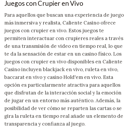
Juegos con Crupier en Vivo
Para aquellos que buscan una experiencia de juego
más inmersiva y realista, Caliente Casino ofrece
juegos con crupier en vivo. Estos juegos te
permiten interactuar con crupieres reales a través
de una transmisión de video en tiempo real, lo que
te da la sensación de estar en un casino físico. Los
juegos con crupier en vivo disponibles en Caliente
Casino incluyen blackjack en vivo, ruleta en vivo,
baccarat en vivo y casino Hold'em en vivo. Esta
opción es particularmente atractiva para aquellos
que disfrutan de la interacción social y la emoción
de jugar en un entorno más auténtico. Además, la
posibilidad de ver cómo se reparten las cartas o se
gira la ruleta en tiempo real añade un elemento de
transparencia y confianza al juego.