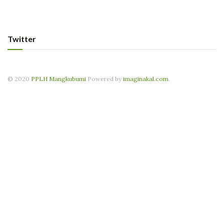
Twitter
© 2020
PPLH Mangkubumi
Powered by
imaginakal.com
.