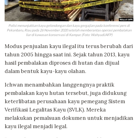
Polisi menunjukkan kayu gelondongan dan kayu gergajian pada konferensi pers di
Pekanbaru, Riau pada 26 November 2020 setelah memberantas operasi pembalakan
liar di kawasan konservasi di Kampar. (Foto: Wahyudi/AFP)
Modus penjualan kayu ilegal itu terus berubah dari
tahun 2005 hingga saat ini. Sejak tahun 2013, kayu
hasil pembalakan diproses di hutan dan dijual
dalam bentuk kayu-kayu olahan.
Ichwan menambahkan langgengnya praktik
pembalakan kayu hutan tersebut, juga didukung
keterlibatan perusahaan kayu pemegang Sistem
Verifikasi Legalitas Kayu (SVLK). Mereka
melakukan pemalsuan dokumen untuk menjadikan
kayu ilegal menjadi legal.