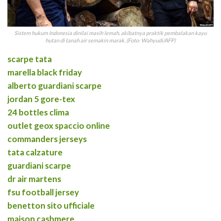
Sistem hukum Indonesia dinilai masih lemah, akibatnya praktik pembalakan kayu
hutan di tanah air semakin marak. (Foto: Wahyudi/AFP)
scarpe tata
marella black friday
alberto guardiani scarpe
jordan 5 gore-tex
24 bottles clima
outlet geox spaccio online
commanders jerseys
tata calzature
guardiani scarpe
dr air martens
fsu football jersey
benetton sito ufficiale
maison cashmere