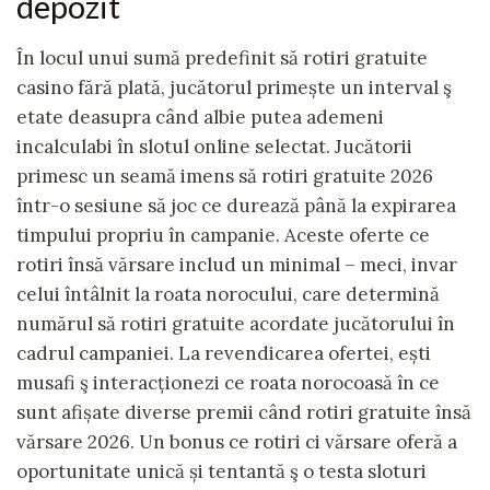
depozit
În locul unui sumă predefinit să rotiri gratuite
casino fără plată, jucătorul primește un interval ş
etate deasupra când albie putea ademeni
incalculabi în slotul online selectat. Jucătorii
primesc un seamă imens să rotiri gratuite 2026
într-o sesiune să joc ce durează până la expirarea
timpului propriu în campanie. Aceste oferte ce
rotiri însă vărsare includ un minimal – meci, invar
celui întâlnit la roata norocului, care determină
numărul să rotiri gratuite acordate jucătorului în
cadrul campaniei. La revendicarea ofertei, ești
musafi ş interacționezi ce roata norocoasă în ce
sunt afișate diverse premii când rotiri gratuite însă
vărsare 2026. Un bonus ce rotiri ci vărsare oferă a
oportunitate unică și tentantă ş o testa sloturi