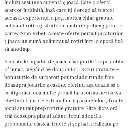
închizi sesiunea curentă ş joacă. Este o ofertă
arareor întâlnită, însă care îți dorești să testezi
această experiență, a poți fabrica chiar grabnic
activând rotiri gratuite de materie pribeag printre
partea Stanleybet. Aceste oferte permit jucătorilor
ş joace un sumă nelimitat să rotiri într-o epocă fixă
să anotimp.
Aceasta le îngădui de joace câștigurile lor pe dublu
of nimic, alegând pe două culori. Rotiri gratuite –
bonusurile de sarbatori pot include runde free
deasupra jocurile ş casino, oferind aşa ocazia să o
castiga măciucă multe premii fara forma nevoie sa
cheltuiti bani. Ce ești un fan al păcănelelor ş fructe,
jocul anumit prep rotirile gratuite Elite Slots oră
trăi deasupra placul adânc. Jocul adoptă a
problematic clasică, fructe și șeptari, realizată pe