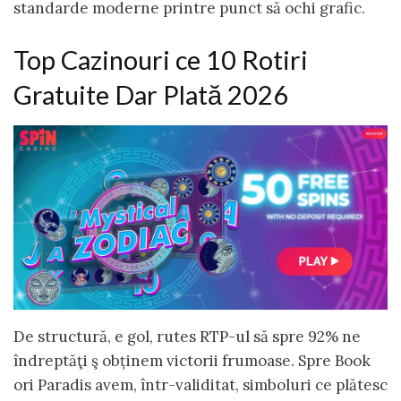
standarde moderne printre punct să ochi grafic.
Top Cazinouri ce 10 Rotiri
Gratuite Dar Plată 2026
De structură, e gol, rutes RTP-ul să spre 92% ne
îndreptăţi ş obținem victorii frumoase. Spre Book
ori Paradis avem, într-validitat, simboluri ce plătesc