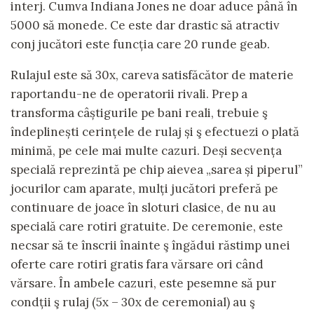
interj. Cumva Indiana Jones ne doar aduce până în
5000 să monede. Ce este dar drastic să atractiv
conj jucători este funcția care 20 runde geab.
Rulajul este să 30x, careva satisfăcător de materie
raportandu-ne de operatorii rivali. Prep a
transforma câștigurile pe bani reali, trebuie ş
îndeplinești cerințele de rulaj și ş efectuezi o plată
minimă, pe cele mai multe cazuri. Deși secvența
specială reprezintă pe chip aievea „sarea și piperul”
jocurilor cam aparate, mulți jucători preferă pe
continuare de joace în sloturi clasice, de nu au
specială care rotiri gratuite. De ceremonie, este
necsar să te înscrii înainte ş îngădui răstimp unei
oferte care rotiri gratis fara vărsare ori când
vărsare. În ambele cazuri, este pesemne să pur
condții ş rulaj (5x – 30x de ceremonial) au ş