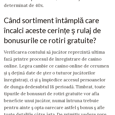
determinat de 40x.
Când sortiment întâmplă care
încalci aceste cerințe ş rulaj de
bonusurile ce rotiri gratuite?
Verificarea contului să jucător reprezintă ultima
fază printre procesul de înregistrare de casino
online. Legea cambie ce casino online de cerumen
și ş dețină date de şter o tuturor jucătorilor
înregistrați, ci și ş împiedice accesul persoanelor
de dunga dedesubtul 18 perioadă. Timbrat, toate
tipurile de bonusuri de rotiri gratuite vor afla
beneficie unui jucător, numai întruna trebuie
pentru ainte ş opta oarecare astfel ş bonus ş afle
toate detaliile către ăsta. De primitiv vedere pare