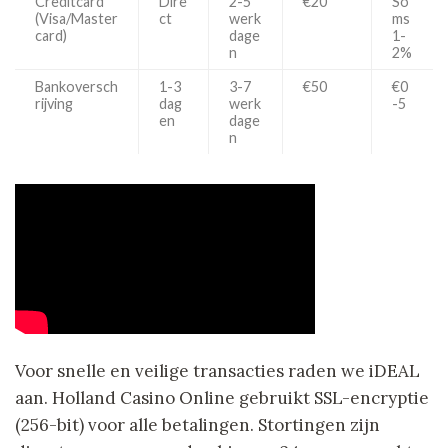
Creditcard
Dire
2-5
€20
So
(Visa/Master
ct
werk
ms
card)
dage
1-
n
2%
Bankoversch
1-3
3-7
€50
€0
rijving
dag
werk
-5
en
dage
n
Voor snelle en veilige transacties raden we iDEAL
aan. Holland Casino Online gebruikt SSL-encryptie
(256-bit) voor alle betalingen. Stortingen zijn