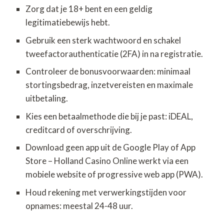
Zorg dat je 18+ bent en een geldig
legitimatiebewijs hebt.
Gebruik een sterk wachtwoord en schakel
tweefactorauthenticatie (2FA) in na registratie.
Controleer de bonusvoorwaarden: minimaal
stortingsbedrag, inzetvereisten en maximale
uitbetaling.
Kies een betaalmethode die bij je past: iDEAL,
creditcard of overschrijving.
Download geen app uit de Google Play of App
Store – Holland Casino Online werkt via een
mobiele website of progressive web app (PWA).
Houd rekening met verwerkingstijden voor
opnames: meestal 24-48 uur.