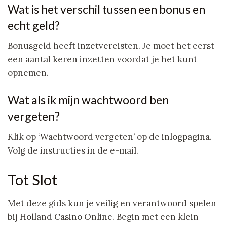
Wat is het verschil tussen een bonus en
echt geld?
Bonusgeld heeft inzetvereisten. Je moet het eerst
een aantal keren inzetten voordat je het kunt
opnemen.
Wat als ik mijn wachtwoord ben
vergeten?
Klik op ‘Wachtwoord vergeten’ op de inlogpagina.
Volg de instructies in de e-mail.
Tot Slot
Met deze gids kun je veilig en verantwoord spelen
bij Holland Casino Online. Begin met een klein