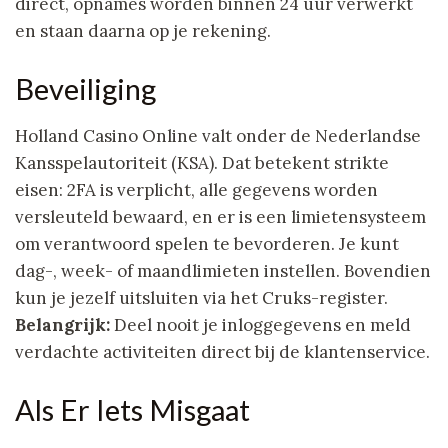
direct, opnames worden binnen 24 uur verwerkt
en staan daarna op je rekening.
Beveiliging
Holland Casino Online valt onder de Nederlandse
Kansspelautoriteit (KSA). Dat betekent strikte
eisen: 2FA is verplicht, alle gegevens worden
versleuteld bewaard, en er is een limietensysteem
om verantwoord spelen te bevorderen. Je kunt
dag-, week- of maandlimieten instellen. Bovendien
kun je jezelf uitsluiten via het Cruks-register.
Belangrijk:
Deel nooit je inloggegevens en meld
verdachte activiteiten direct bij de klantenservice.
Als Er Iets Misgaat