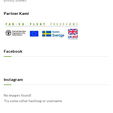
(0355) 333683
Partner Kami
Facebook
Instagram
No images found!
Try some other hashtag or username