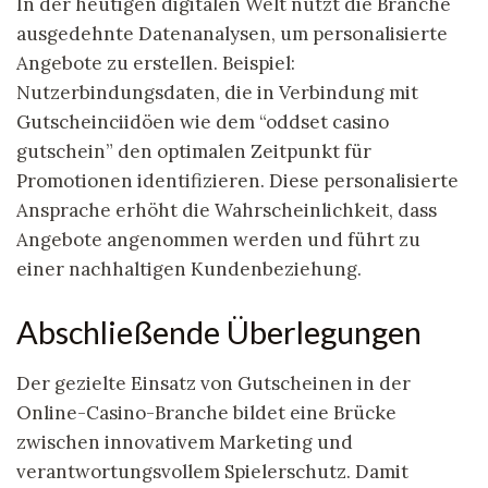
In der heutigen digitalen Welt nutzt die Branche
ausgedehnte Datenanalysen, um personalisierte
Angebote zu erstellen. Beispiel:
Nutzerbindungsdaten, die in Verbindung mit
Gutscheinciidöen wie dem “oddset casino
gutschein” den optimalen Zeitpunkt für
Promotionen identifizieren. Diese personalisierte
Ansprache erhöht die Wahrscheinlichkeit, dass
Angebote angenommen werden und führt zu
einer nachhaltigen Kundenbeziehung.
Abschließende Überlegungen
Der gezielte Einsatz von Gutscheinen in der
Online-Casino-Branche bildet eine Brücke
zwischen innovativem Marketing und
verantwortungsvollem Spielerschutz. Damit