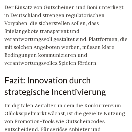
Der Einsatz von Gutscheinen und Boni unterliegt
in Deutschland strengen regulatorischen
Vorgaben, die sicherstellen sollen, dass
Spielangebote transparent und
verantwortungsvoll gestaltet sind. Plattformen, die
mit solchen Angeboten werben, müssen klare
Bedingungen kommunizieren und
verantwortungsvolles Spielen fördern.
Fazit: Innovation durch
strategische Incentivierung
Im digitalen Zeitalter, in dem die Konkurrenz im
Glücksspielmarkt wächst, ist die gezielte Nutzung
von Promotion-Tools wie Gutscheincodes
entscheidend. Für seriöse Anbieter und