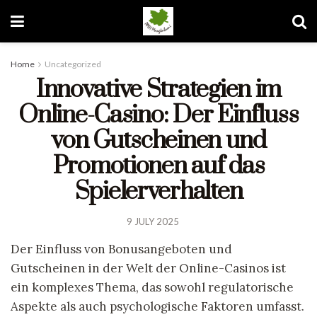
Home
Uncategorized
Innovative Strategien im
Online-Casino: Der Einfluss
von Gutscheinen und
Promotionen auf das
Spielerverhalten
9 JULY 2025
Der Einfluss von Bonusangeboten und
Gutscheinen in der Welt der Online-Casinos ist
ein komplexes Thema, das sowohl regulatorische
Aspekte als auch psychologische Faktoren umfasst.