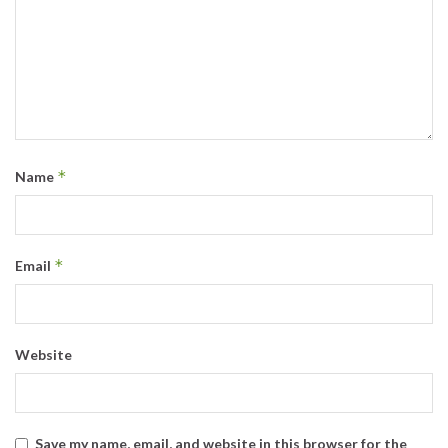
*
Name
*
Email
Website
Save my name, email, and website in this browser for the