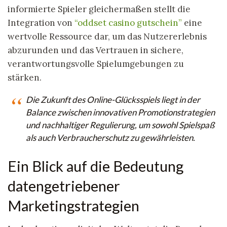
informierte Spieler gleichermaßen stellt die
Integration von
“oddset casino gutschein”
eine
wertvolle Ressource dar, um das Nutzererlebnis
abzurunden und das Vertrauen in sichere,
verantwortungsvolle Spielumgebungen zu
stärken.
Die Zukunft des Online-Glücksspiels liegt in der
Balance zwischen innovativen Promotionstrategien
und nachhaltiger Regulierung, um sowohl Spielspaß
als auch Verbraucherschutz zu gewährleisten.
Ein Blick auf die Bedeutung
datengetriebener
Marketingstrategien