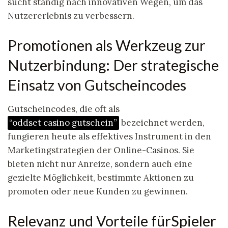
sucht ständig nach innovativen Wegen, um das
Nutzererlebnis zu verbessern.
Promotionen als Werkzeug zur
Nutzerbindung: Der strategische
Einsatz von Gutscheincodes
Gutscheincodes, die oft als
“oddset casino gutschein”
bezeichnet werden,
fungieren heute als effektives Instrument in den
Marketingstrategien der Online-Casinos. Sie
bieten nicht nur Anreize, sondern auch eine
gezielte Möglichkeit, bestimmte Aktionen zu
promoten oder neue Kunden zu gewinnen.
Relevanz und Vorteile fürSpieler